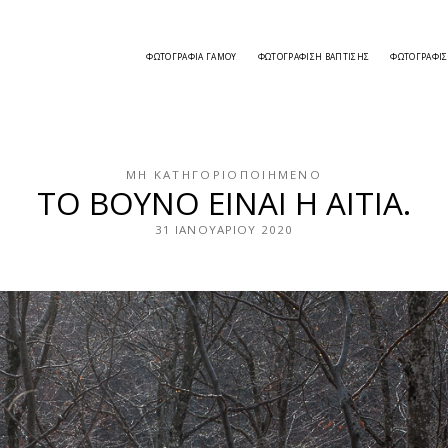
ΦΩΤΟΓΡΑΦΊΑ ΓΆΜΟΥ
ΦΩΤΟΓΡΆΦΙΣΗ ΒΆΠΤΙΣΗΣ
ΦΩΤΟΓΡΆΦΙ
ΜΗ ΚΑΤΗΓΟΡΙΟΠΟΙΗΜΈΝΟ
TO BOYNO EINAI H AITIA.
31 ΙΑΝΟΥΑΡΊΟΥ 2020