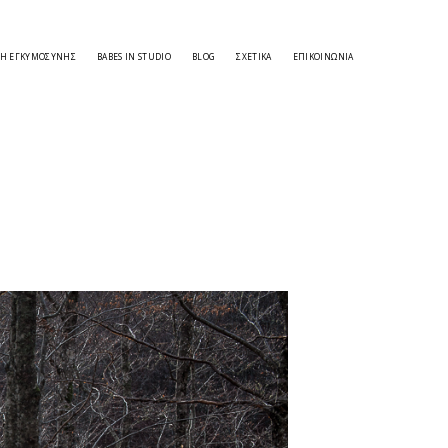
ΣΗ ΕΓΚΥΜΟΣΎΝΗΣ
BABES IN STUDIO
BLOG
ΣΧΕΤΙΚΑ
ΕΠΙΚΟΙΝΩΝΊΑ