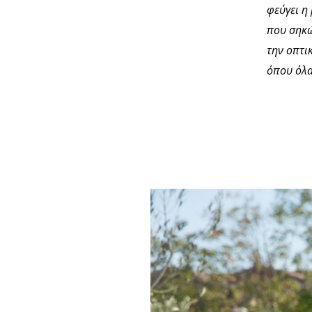
φεύγει η
που σηκώ
την οπτι
όπου όλα