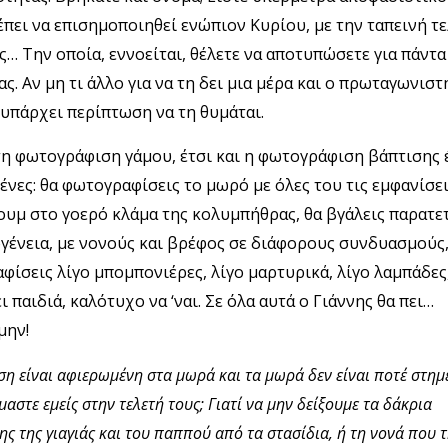
έπει να επισημοποιηθεί ενώπιον Κυρίου, με την ταπεινή τε
ς… Την οποία, εννοείται, θέλετε να αποτυπώσετε για πάντα
ς. Αν μη τι άλλο για να τη δει μια μέρα και ο πρωταγωνιστ
 υπάρχει περίπτωση να τη θυμάται.
η φωτογράφιση γάμου, έτσι και η φωτογράφιση βάπτισης 
νες: θα φωτογραφίσεις το μωρό με όλες του τις εμφανίσει
ζουμ στο γοερό κλάμα της κολυμπήθρας, θα βγάλεις παρατε
ογένεια, με νονούς και βρέφος σε διάφορους συνδυασμούς,
ίσεις λίγο μπομπονιέρες, λίγο μαρτυρικά, λίγο λαμπάδες,
ι παιδιά, καλότυχο να ‘ναι. Σε όλα αυτά ο Γιάννης θα πει…
μην!
ση είναι αφιερωμένη στα μωρά και τα μωρά δεν είναι ποτέ στημέ
μαστε εμείς στην τελετή τους; Γιατί να μην δείξουμε τα δάκρια
ης της γιαγιάς και του παππού από τα στασίδια, ή τη νονά που 