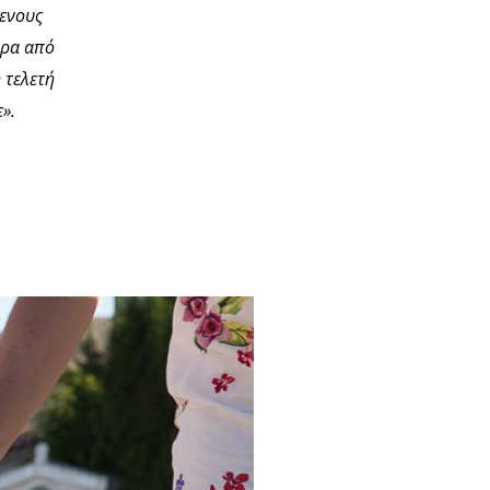
μενους
θρα από
 τελετή
».