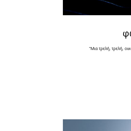
φ
"Μια τρελή, τρελή, οικ