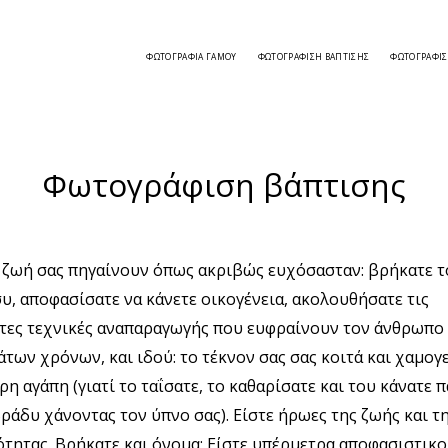
ΦΩΤΟΓΡΑΦΊΑ ΓΆΜΟΥ
ΦΩΤΟΓΡΆΦΙΣΗ ΒΆΠΤΙΣΗΣ
ΦΩΤΟΓΡΆΦΙ
Φωτογράφιση βάπτισης
 ζωή σας πηγαίνουν όπως ακριβώς ευχόσασταν: βρήκατε τ
συ, αποφασίσατε να κάνετε οικογένεια, ακολουθήσατε τις
τες τεχνικές αναπαραγωγής που ευφραίνουν τον άνθρωπο
των χρόνων, και ιδού: το τέκνον σας σας κοιτά και χαμογ
η αγάπη (γιατί το ταΐσατε, το καθαρίσατε και του κάνατε 
ράδυ χάνοντας τον ύπνο σας). Είστε ήρωες της ζωής και τ
τητας. Βρήκατε και όνομα; Είστε υπέρμετρα αποφασιστικοί