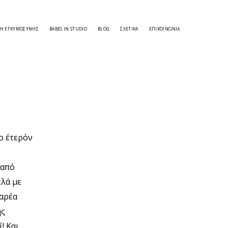
ΣΗ ΕΓΚΥΜΟΣΎΝΗΣ
BABES IN STUDIO
BLOG
ΣΧΕΤΙΚΑ
ΕΠΙΚΟΙΝΩΝΊΑ
ο έτερόν
 από
ελά με
παρέα
ης
! Και