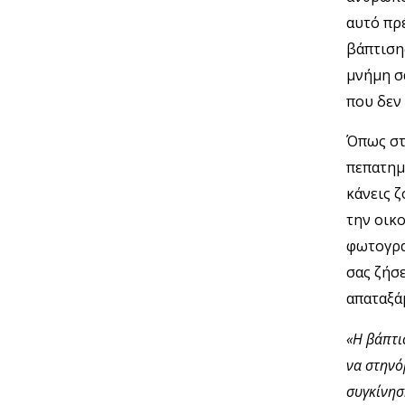
αυτό πρ
βάπτιση
μνήμη σα
που δεν
Όπως στ
πεπατημέ
κάνεις 
την οικ
φωτογραφ
σας ζήσε
απαταξά
«Η βάπτι
να στηνό
συγκίνησ