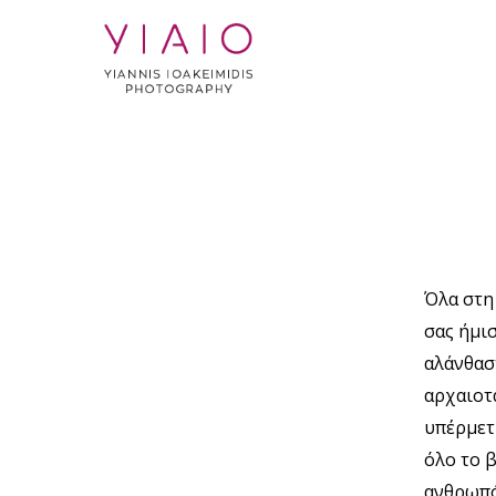
Όλα στη
σας ήμι
αλάνθασ
αρχαιοτά
υπέρμετρ
όλο το β
ανθρωπό