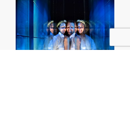
Φωτογράφιση γάμου: Ροζμαρί- Μάκης
2026 @ Φωτογράφος Γάμου - Βάπτισης Yiannis Ioakeimidis