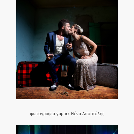
φωτογραφία γάμου: Νένα Αποστόλης