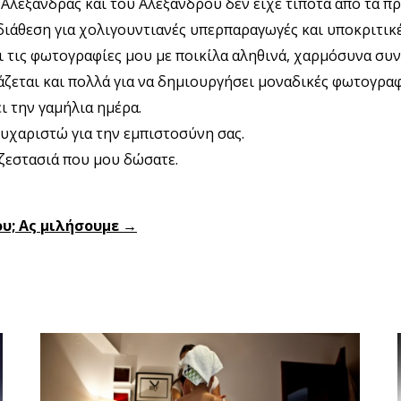
Αλεξάνδρας και του Αλέξανδρου δεν είχε τίποτα από τα π
διάθεση για χολιγουντιανές υπερπαραγωγές και υποκριτικέ
ι τις φωτογραφίες μου με ποικίλα αληθινά, χαρμόσυνα συ
ζεται και πολλά για να δημιουργήσει μοναδικές φωτογραφ
ει την γαμήλια ημέρα.
ευχαριστώ για την εμπιστοσύνη σας.
ζεστασιά που μου δώσατε.
υ; Ας μιλήσουμε →