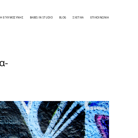
ΣΗ ΕΓΚΥΜΟΣΎΝΗΣ
BABES IN STUDIO
BLOG
ΣΧΕΤΙΚΑ
ΕΠΙΚΟΙΝΩΝΊΑ
α-